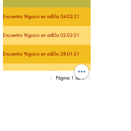
Encuentro Yóguico en adEla 04-02-21
Encuentro Yóguico en adEla 02-02-21
Encuentro Yóguico en adEla 28-01-21
Encuentro Yóguico en adEla 26-01-21
Página 1 de 1
¡Atención!
Si eres paciente con
ELA, familiar o cuidador del mismo, y
quieres inscribirte a los Encuentros
Yóguicos en adEla, por favor ponte en
contacto
con la Asociación Española de
Esclerosis Lateral Amiotrófica (adEla).