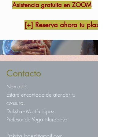
Asistencia gratuita en ZOOM
[+] Reserva ahora tu plaza
Contacto
Namasté,
Estaré encantado de atender tu
consulta.
Daksha - Martín López
Profesor de Yoga Naradeva
Daksha.lopez@gmail.com