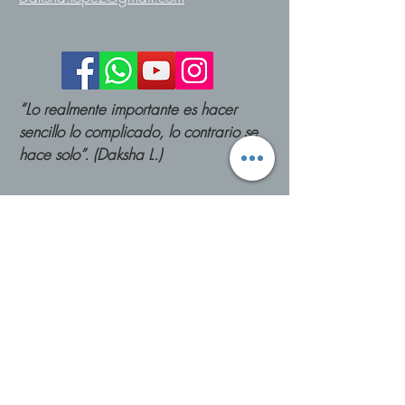
“Lo realmente importante es hacer
sencillo lo complicado, lo contrario se
hace solo”. (Daksha L.)
Cuéntame