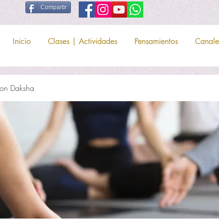
Compartir
Inicio
Clases | Actividades
Pensamientos
Canale
on Daksha