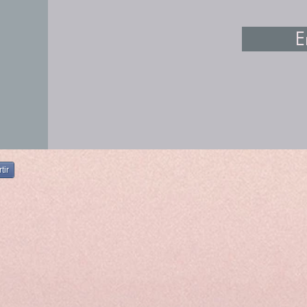
E
tir