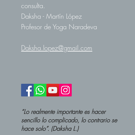
consulta.
Daksha - Martín López
Profesor de Yoga Naradeva
Daksha.lopez@gmail.com
“Lo realmente importante es hacer
sencillo lo complicado, lo contrario se
hace solo”. (Daksha L.)